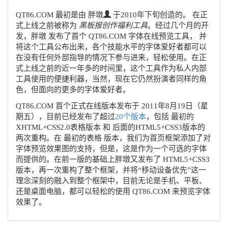
QT86.COM 最初是由 胖墩
于2010年下旬创造的。 在正
式上线之前被称为
黑板报创作福利工具
。经过几个月的开
发，胖墩 发布了首个 QT86.COM 字体在线预览工具， 并
将这个工具公布出来，各个技能水平的字体爱好者都可以
在没有任何外部指导的情况下参与进来，轻松使用。在正
式上线之前的近一年多的时间里，这个工具作为私人内部
工具使用的便捷利器，当然，现在它仍然扮演者同样的角
色，但面向的更多的字体爱好者。
QT86.COM 首个正式在线版本发布于
2011年8月19日（星
期五）
，目前已经发布了超过
20个版本
，包括 最初的
XHTML+CSS2.0表格版本 和 后面的HTML5+CSS3版本的
两次重构。在 最初的表格 版本，我们为首页框架添加了对
字体预览效果图的支持，但是，这是作为一个可选的字体
而提供的。在前一版的基础上胖墩又发布了 HTML5+CSS3
版本，再一次重构了整个框架，并将“移动设备优先”这一
理念深刻的融入到整个框架中，目前无论是手机、平板、
还是桌面电脑，都可以轻松的使用 QT86.COM 来预览字体
效果了。