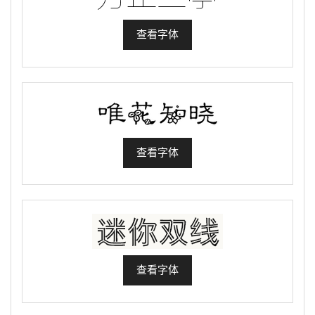
查看字体
查看字体
查看字体