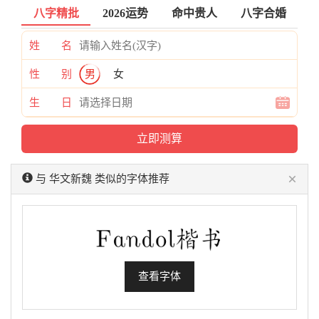
八字精批
2026运势
命中贵人
八字合婚
姓 名
性 别
男
女
生 日
×
与 华文新魏 类似的字体推荐
查看字体