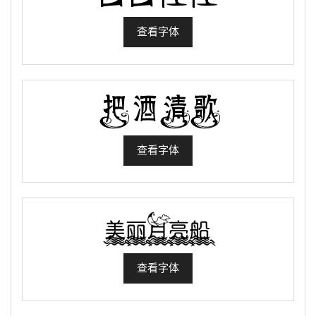
查看字体
查看字体
查看字体