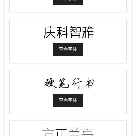
查看字体
查看字体