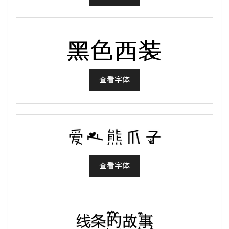
查看字体
查看字体