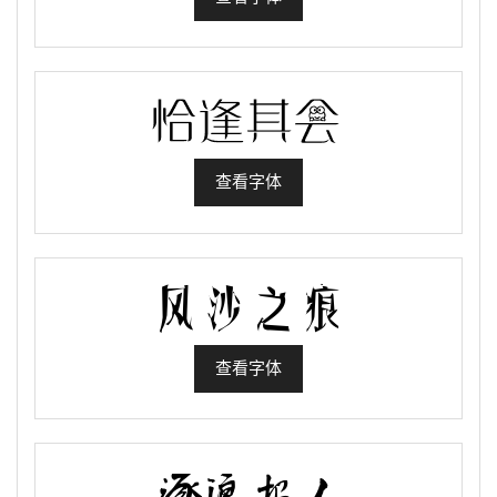
查看字体
查看字体