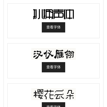
查看字体
查看字体