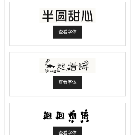
查看字体
查看字体
查看字体