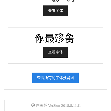
查看字体
查看字体
查看所有的字体预览图
网页版 VerSion 2018.8.11.f1