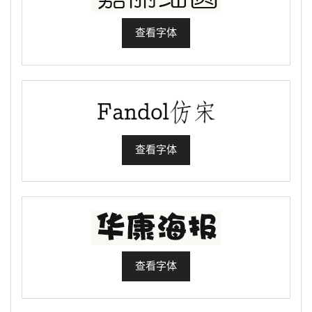
查看字体
查看字体
查看字体