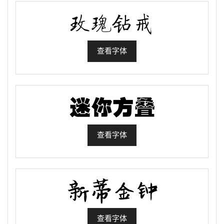
查看字体
查看字体
查看字体