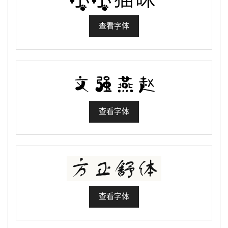
查看字体
查看字体
查看字体