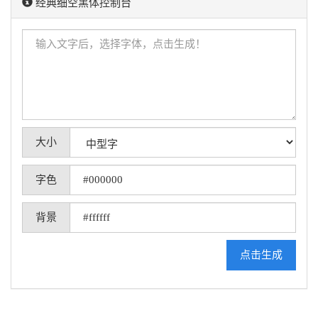
经典细空黑体控制台
大小
字色
背景
点击生成