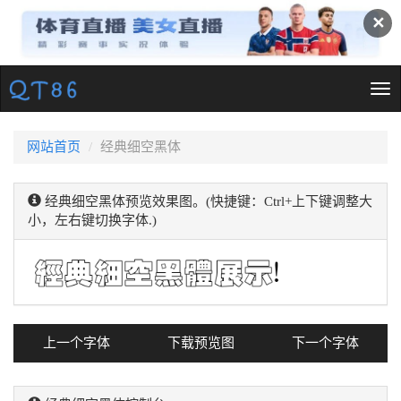
✕
Tog
nav
网站首页
经典细空黑体
经典细空黑体预览效果图。(快捷键：Ctrl+上下键调整大
小，左右键切换字体.)
上一个字体
下载预览图
下一个字体