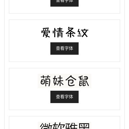
查看字体
查看字体
查看字体