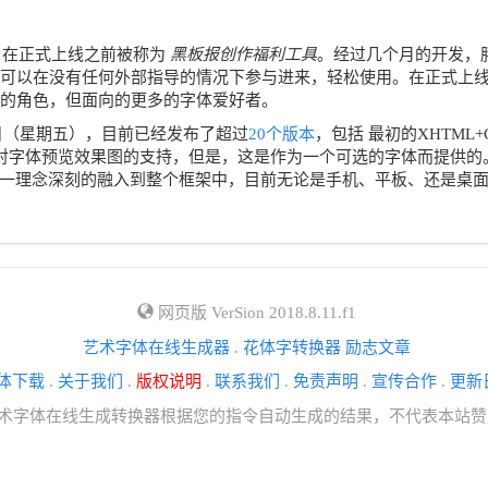
。 在正式上线之前被称为
黑板报创作福利工具
。经过几个月的开发，胖墩
可以在没有任何外部指导的情况下参与进来，轻松使用。在正式上
的角色，但面向的更多的字体爱好者。
9日（星期五）
，目前已经发布了超过
20个版本
，包括 最初的XHTML+C
字体预览效果图的支持，但是，这是作为一个可选的字体而提供的。在前
一理念深刻的融入到整个框架中，目前无论是手机、平板、还是桌面电脑
网页版 VerSion 2018.8.11.f1
艺术字体在线生成器
.
花体字转换器
励志文章
体下载
.
关于我们
.
版权说明
.
联系我们
.
免责声明
.
宣传合作
.
更新
内容系艺术字体在线生成转换器根据您的指令自动生成的结果，不代表本站