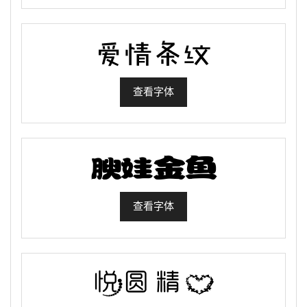
查看字体
查看字体