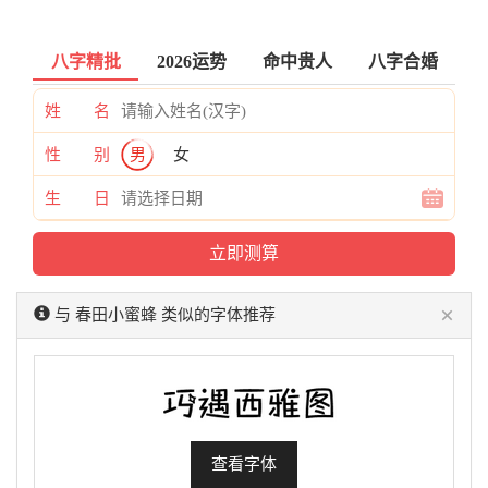
八字精批
2026运势
命中贵人
八字合婚
姓 名
性 别
男
女
生 日
×
与 春田小蜜蜂 类似的字体推荐
查看字体