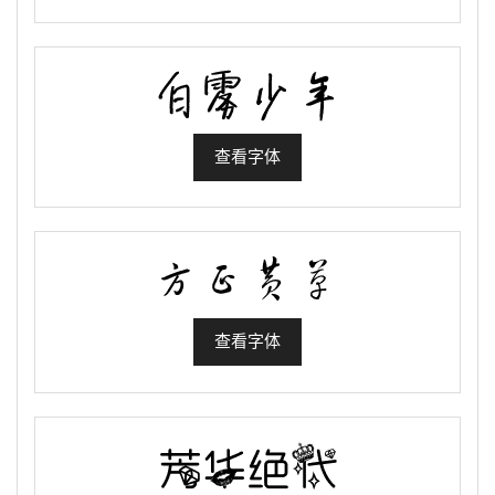
查看字体
查看字体