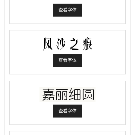
查看字体
查看字体
查看字体