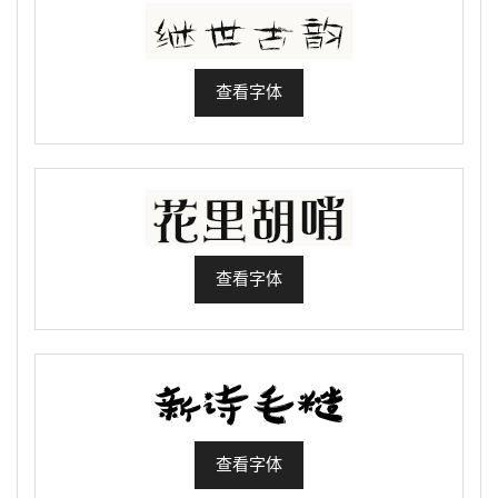
查看字体
查看字体
查看字体