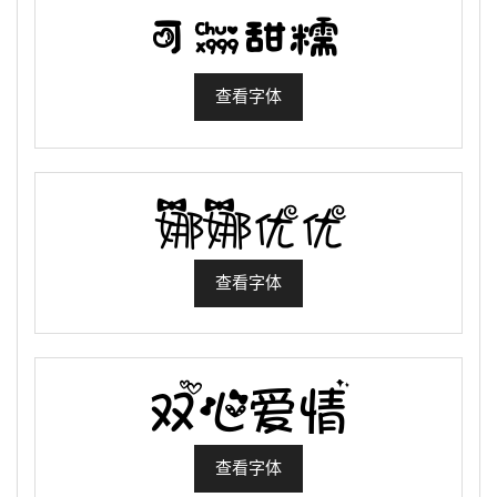
查看字体
查看字体
查看字体