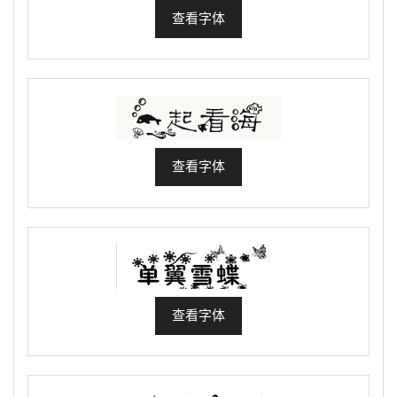
查看字体
查看字体
查看字体