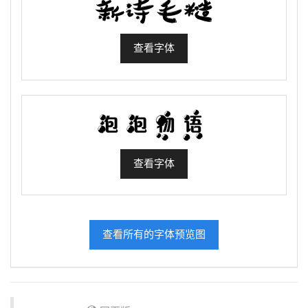
查看字体
查看字体
查看所有的字体预览图