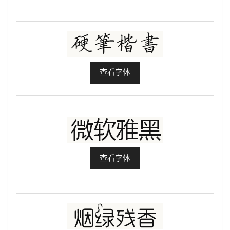
查看字体
查看字体