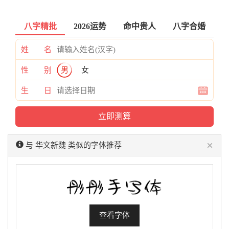
八字精批
2026运势
命中贵人
八字合婚
姓 名
性 别
男
女
生 日
×
与 华文新魏 类似的字体推荐
查看字体