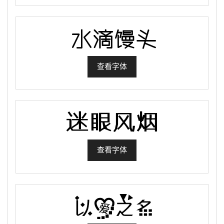
查看字体
查看字体