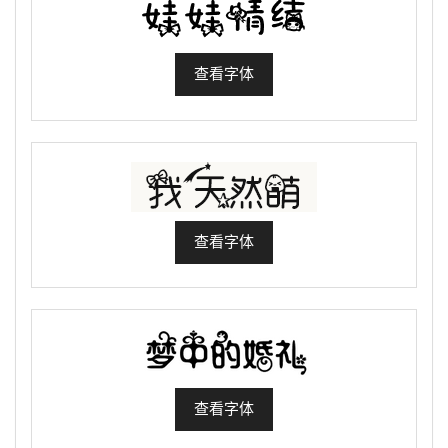
查看字体
查看字体
查看字体