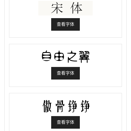
查看字体
查看字体
查看字体