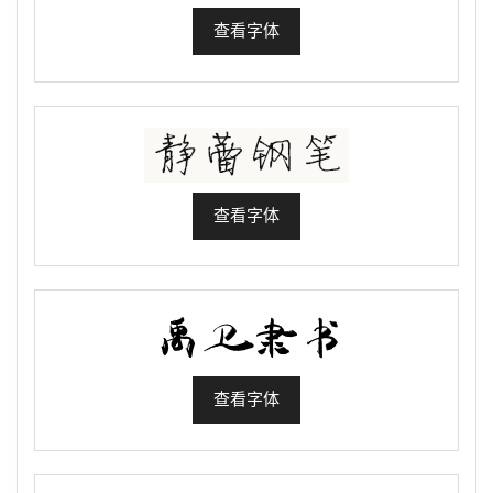
查看字体
查看字体
查看字体