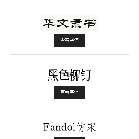
查看字体
查看字体