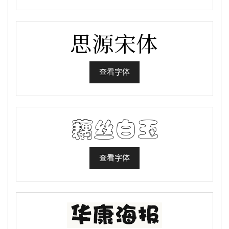
查看字体
查看字体