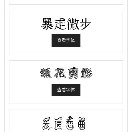
查看字体
查看字体