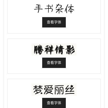
查看字体
查看字体
查看字体