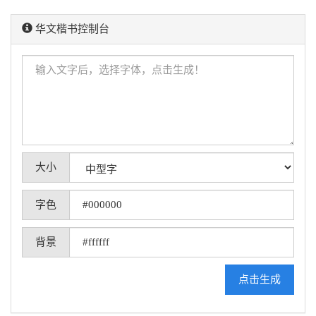
华文楷书控制台
大小
字色
背景
点击生成