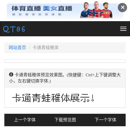
✕
Tog
nav
网站首页
卡通青蛙稚体
卡通青蛙稚体预览效果图。(快捷键：Ctrl+上下键调整大
小，左右键切换字体.)
上一个字体
下载预览图
下一个字体