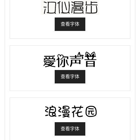
查看字体
查看字体
查看字体