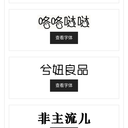
查看字体
查看字体