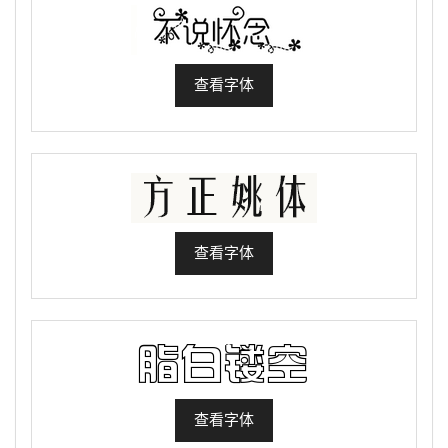
查看字体
查看字体
查看字体