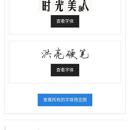
查看字体
查看字体
查看所有的字体预览图