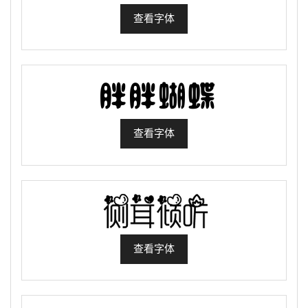
查看字体
查看字体
查看字体