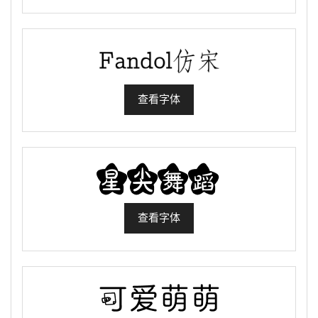
查看字体
查看字体