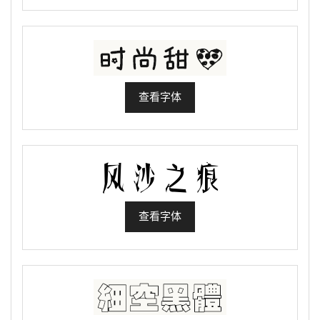
查看字体
查看字体