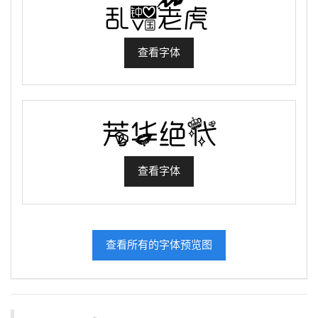
查看字体
查看字体
查看所有的字体预览图