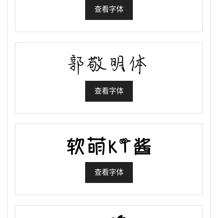
查看字体
查看字体
查看字体