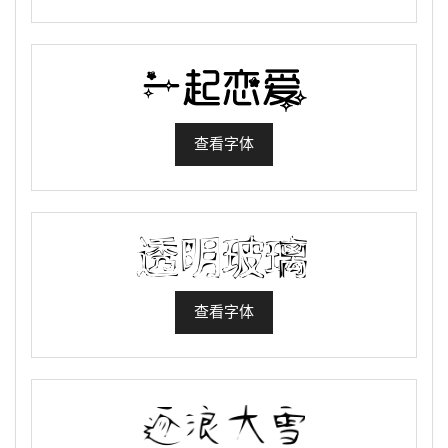
查看字体
查看字体