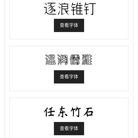
查看字体
查看字体
查看字体