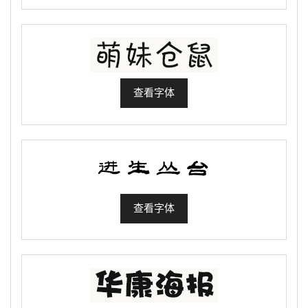
查看字体
查看字体