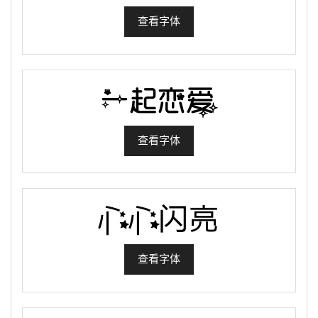
查看字体
查看字体
查看字体