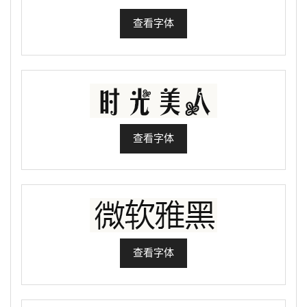
查看字体
查看字体
查看字体